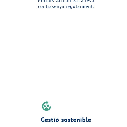
oficials. Actualitza la teva
contrasenya regularment.
compost
Gestió sostenible