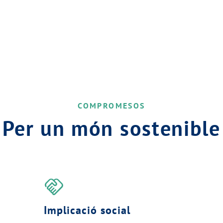
COMPROMESOS
Per un món sostenible
handshake
Implicació social