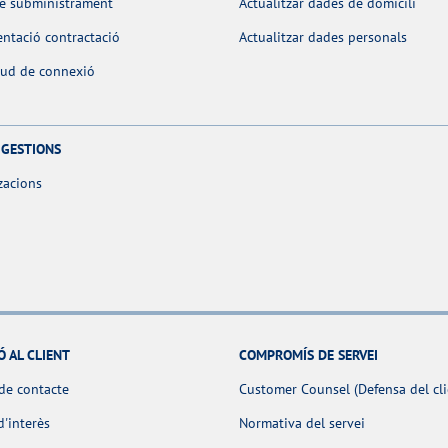
de subministrament
Actualitzar dades de domicili
ntació contractació
Actualitzar dades personals
itud de connexió
 GESTIONS
zacions
Ó AL CLIENT
COMPROMÍS DE SERVEI
de contacte
Customer Counsel (Defensa del cli
d'interès
Normativa del servei