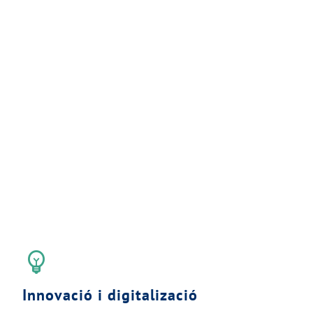
emoji_objects
Innovació i digitalizació