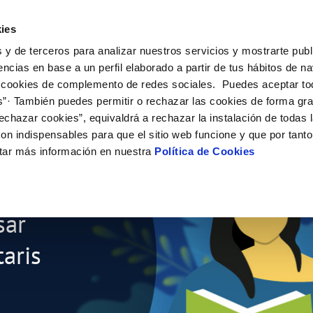
ES
CA
Actual
ies
 y de terceros para analizar nuestros servicios y mostrarte publ
l Teu Servei
La Teva Aigua
Coneix-nos
El Nostr
encias en base a un perfil elaborado a partir de tus hábitos de n
 cookies de complemento de redes sociales. Puedes aceptar to
s”· También puedes permitir o rechazar las cookies de forma gr
 AL CLIENT
AT
E CONDUCTA
NTRACTES
COMPROMÍS DE SERVEI
CUIDEM L'AIGUA
PERFIL DEL CONTRACTANT
MODIFICACIÓ DE DADES
echazar cookies”, equivaldrá a rechazar la instalación de todas 
S DE GESTIÓ I CERTIFICATS
e contacte
de la qualitat de l’aigua
a subministrament
Customer Counsel (Defensa del c
Consells d'estalvi
Plataforma de contractació del s
Actualitzar dades bancàries
on indispensables para que el sitio web funcione y que por tant
O
públic
'interès
xa de subministrament
Normativa del servei
Dipòsits comunitaris
Actualitzar dades de domicil
tar más información en nuestra
Política de Cookies
Licitacions en curs
via
umentació contractació
Junta d’Arbitratge
Actualitzar dades personals
eves dades
Històric de licitacions
'aigua
·licitud de connexió
 sobre
bres i afectacions
ció de fuita interior
l servei