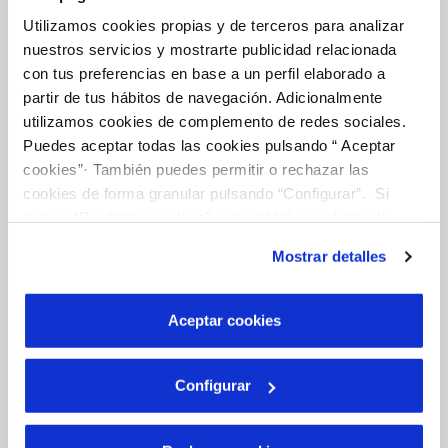
MODIFICACIÓ DE DADES
Utilizamos cookies propias y de terceros para analizar
INCIDENCIES
nuestros servicios y mostrarte publicidad relacionada
con tus preferencias en base a un perfil elaborado a
partir de tus hábitos de navegación. Adicionalmente
TOTES LES GESTIONS
utilizamos cookies de complemento de redes sociales.
ALTRES GESTIONS
Puedes aceptar todas las cookies pulsando “ Aceptar
cookies”· También puedes permitir o rechazar las
cookies de forma granular pulsando “Configurar”. Si
pulsas “Rechazar cookies”, equivaldrá a rechazar la
El Teu Servei
instalación de todas las cookies salvo las necesarias que
Mostrar detalles
son indispensables para que el sitio web funcione y que
por tanto no se pueden desactivar. Puedes consultar
FACTURES I PREUS
más información en nuestra
Política de Cookies
Aceptar cookies
ATENCIÓ AL CLIENT
COMPROMÍS DE SERVEI
Configurar