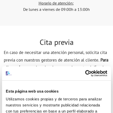
Horario de atención:
De lunes a viernes de 09:00h a 13:00h
Cita previa
En caso de necesitar una atención personal, solicita cita
previa con nuestros gestores de atención al cliente.
Para
ello, será necesario selecciones previamente el día y la
hora
que mejor se adapte a tu disponibilidad.
Accede a
nuestro portal de Cita previa para tramitar tu solicitud.
Esta página web usa cookies
Solicita tu cita previa
Utilizamos cookies propias y de terceros para analizar
nuestros servicios y mostrarte publicidad relacionada
con tus preferencias en base a un perfil elaborado a