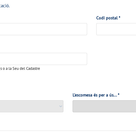
cació.
Codi postal
*
es o a la Seu del Cadastre
L'escomesa és per a ús...
*