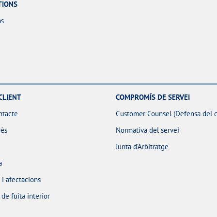
TIONS
ns
CLIENT
COMPROMÍS DE SERVEI
ntacte
Customer Counsel (Defensa del c
rès
Normativa del servei
Junta d’Arbitratge
a
i afectacions
e fuita interior