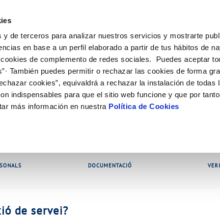
ES
CA
Actua
ies
 y de terceros para analizar nuestros servicios y mostrarte publ
l Teu Servei
La Teva Aigua
Coneix-nos
El Nostr
encias en base a un perfil elaborado a partir de tus hábitos de n
 cookies de complemento de redes sociales. Puedes aceptar to
s”· También puedes permitir o rechazar las cookies de forma gr
AL CLIENT
T
COMPROMÍS DE SERVEI
CUIDEM L'AIGUA
PERFIL DEL CONTRACTANT
 CONDUCTA
ONTRACTES
MODIFICACIÓ DE DADES
echazar cookies”, equivaldrá a rechazar la instalación de todas 
 contacte
 la qualitat de l’aigua
Customer Counsel (Defensa del clie
Consells d'estalvi
Plataforma de contractació del sect
Alta subministrament
Actualitzar dades bancàrie
 DE GESTIÓ I CERTIFICATS
on indispensables para que el sitio web funcione y que por tant
interès
Normativa del servei
Dipòsits comunitaris
Licitacions en curs
Baixa de subministrament
Actualitzar dades de domic
tar más información en nuestra
Política de Cookies
ia
Junta d’Arbitratge
Històric de licitacions
Documentació contractació
Actualitzar dades personal
aigua
Sol·licitud de connexió
res i afectacions
ió de fuita interior
RSONALS
DOCUMENTACIÓ
VER
ió de servei?