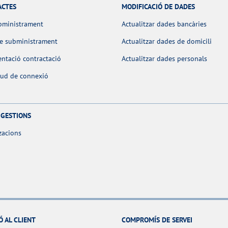
ACTES
MODIFICACIÓ DE DADES
bministrament
Actualitzar dades bancàries
de subministrament
Actualitzar dades de domicili
ntació contractació
Actualitzar dades personals
itud de connexió
 GESTIONS
zacions
Ó AL CLIENT
COMPROMÍS DE SERVEI