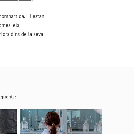
s compartida. Hi estan
omes, els
riors dins de la seva
següents: