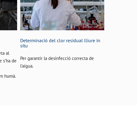
Determinació del clor residual lliure in
situ
ta al
Per garantir la desinfecció correcta de
e s’ha de
l’aigua.
um humà.