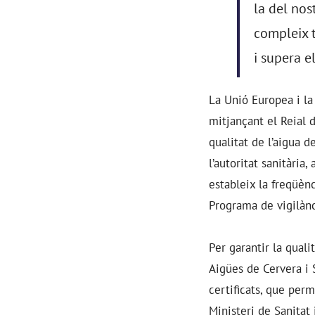
la del nos
compleix t
i supera e
La Unió Europea i la 
mitjançant el Reial d
qualitat de l’aigua 
l’autoritat sanitària
estableix la freqüèn
Programa de vigilànc
Per garantir la qual
Aigües de Cervera i 
certificats, que perm
Ministeri de Sanitat