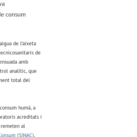
va
 de consum
aigua de l’aixeta
tecnicosanitaris de
nsensuada amb
rol analític, que
ment total del
l consum humà, a
atoris acreditats i
s remeten al
 Consum (SINAC)
.