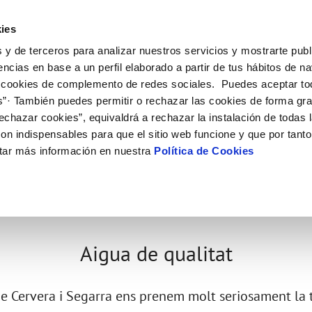
ES
CA
Actual
ies
 y de terceros para analizar nuestros servicios y mostrarte publ
l Teu Servei
La Teva Aigua
Coneix-nos
El Nostr
encias en base a un perfil elaborado a partir de tus hábitos de n
 cookies de complemento de redes sociales. Puedes aceptar to
s”· También puedes permitir o rechazar las cookies de forma gr
 AL CLIENT
AT
E CONDUCTA
NTRACTES
COMPROMÍS DE SERVEI
CUIDEM L'AIGUA
PERFIL DEL CONTRACTANT
MODIFICACIÓ DE DADES
echazar cookies”, equivaldrá a rechazar la instalación de todas 
S DE GESTIÓ I CERTIFICATS
e contacte
de la qualitat de l’aigua
a subministrament
Customer Counsel (Defensa del c
Consells d'estalvi
Plataforma de contractació del s
Actualitzar dades bancàries
on indispensables para que el sitio web funcione y que por tant
O
públic
'interès
xa de subministrament
Normativa del servei
Dipòsits comunitaris
Actualitzar dades de domicil
E L’AIGUA
tar más información en nuestra
Política de Cookies
Licitacions en curs
via
umentació contractació
Junta d’Arbitratge
Actualitzar dades personals
Històric de licitacions
'aigua
·licitud de connexió
bres i afectacions
ció de fuita interior
Aigua de qualitat
e Cervera i Segarra ens prenem molt seriosament la t