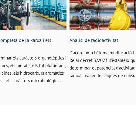
completa de la xarxa i els
Anàlisi de radioactivitat
D’acord amb l’última modificació fe
rminar els caràcters organolèptics i
Reial decret 3/2023, s’estableix qu
mics, els metalls, els trihalometans,
determinar el potencial d’activitat
icides, els hidrocarburs aromàtics
radioactiva en les aigües de cons
cs i els caràcters microbiològics.