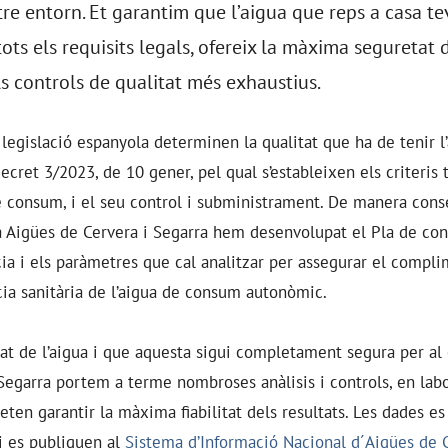
tre entorn. Et garantim que l’aigua que reps a casa te
ots els requisits legals, ofereix la màxima seguretat
ls controls de qualitat més exhaustius.
legislació espanyola determinen la qualitat que ha de tenir l’
ecret 3/2023, de 10 gener, pel qual s’estableixen els criteris 
de consum, i el seu control i subministrament. De manera co
, a Aigües de Cervera i Segarra hem desenvolupat el Pla de cont
cia i els paràmetres que cal analitzar per assegurar el compli
ia sanitària de l’aigua de consum autonòmic.
itat de l’aigua i que aquesta sigui completament segura per a
Segarra portem a terme nombroses anàlisis i controls, en labor
eten garantir la màxima fiabilitat dels resultats. Les dades e
 i es publiquen al
Sistema d’Informació Nacional d´Aigües de