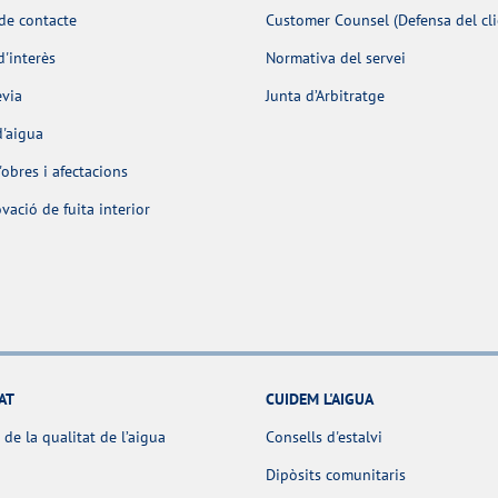
de contacte
Customer Counsel (Defensa del cli
d'interès
Normativa del servei
èvia
Junta d’Arbitratge
d'aigua
obres i afectacions
ació de fuita interior
AT
CUIDEM L'AIGUA
 de la qualitat de l’aigua
Consells d'estalvi
Dipòsits comunitaris