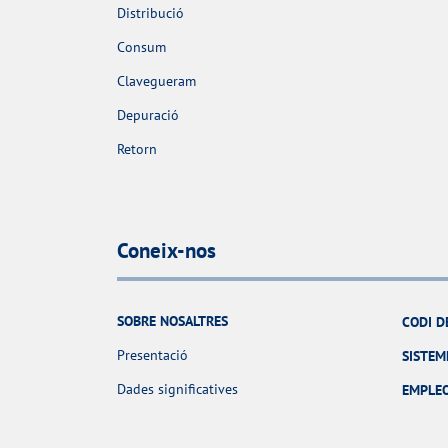
Distribució
Consum
Clavegueram
Depuració
Retorn
Coneix-nos
SOBRE NOSALTRES
CODI D
Presentació
SISTEM
Dades significatives
EMPLE