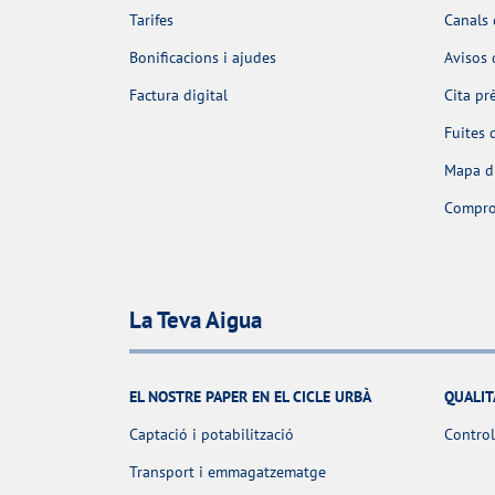
Tarifes
Canals 
Bonificacions i ajudes
Avisos 
Factura digital
Cita pr
Fuites 
Mapa d'
Comprov
La Teva Aigua
EL NOSTRE PAPER EN EL CICLE URBÀ
QUALIT
Captació i potabilització
Control
Transport i emmagatzematge