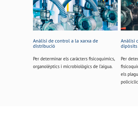
Anàlisi de control a la xarxa de
Anàlisi 
distribució
dipòsits
Per determinar els caràcters fisicoquímics,
Per dete
organolèptics i microbiològics de l’aigua.
fisicoquí
els plagu
policícli