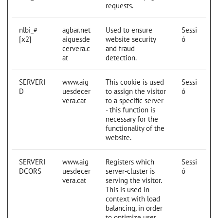
requests.
nlbi_#
agbar.net
Used to ensure
Sessi
[x2]
aiguesde
website security
ó
cervera.c
and fraud
at
detection.
SERVERI
www.aig
This cookie is used
Sessi
D
uesdecer
to assign the visitor
ó
vera.cat
to a specific server
- this function is
necessary for the
functionality of the
website.
SERVERI
www.aig
Registers which
Sessi
DCORS
uesdecer
server-cluster is
ó
vera.cat
serving the visitor.
This is used in
context with load
balancing, in order
to optimize user