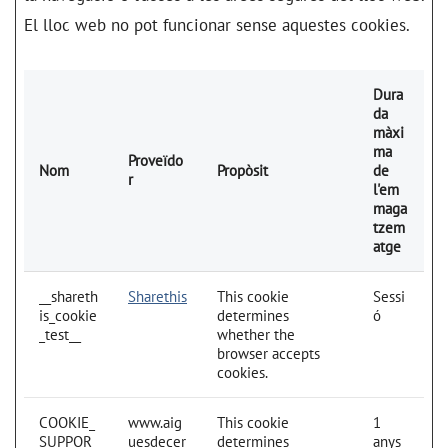
El lloc web no pot funcionar sense aquestes cookies.
Dura
da
màxi
ma
Proveïdo
Nom
Propòsit
de
r
l'em
maga
tzem
atge
__shareth
Sharethis
This cookie
Sessi
is_cookie
determines
ó
_test__
whether the
browser accepts
cookies.
COOKIE_
www.aig
This cookie
1
SUPPOR
uesdecer
determines
anys