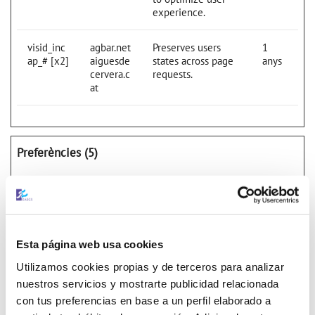
experience.
visid_inc
agbar.net
Preserves users
1
ap_# [x2]
aiguesde
states across page
anys
cervera.c
requests.
at
Preferències (5)
Les cookies de preferència permeten recordar al lloc
web tota aquella informació relacionada amb la forma
en la que canvia; la manera en què es comporta la
Esta página web usa cookies
pàgina web o el seu aspecte, com ara l’idioma o la
Utilizamos cookies propias y de terceros para analizar
regió on es troba.
nuestros servicios y mostrarte publicidad relacionada
con tus preferencias en base a un perfil elaborado a