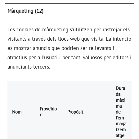
Màrqueting (12)
Les cookies de màrqueting s'utilitzen per rastrejar els
visitants a través dels llocs web que visita. La intenció
és mostrar anuncis que podrien ser rellevants i
atractius per a l'usuari i per tant, valuosos per editors i
anunciants tercers.
Dura
da
màxi
ma
Proveïdo
Nom
Propòsit
de
r
l'em
maga
tzem
atge