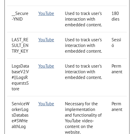
__Secure
YouTube
Used to track user’s
180
-YNID
interaction with
dies
embedded content.
LAST_RE
YouTube
Used to track user’s
Sessi
SULT_EN
interaction with
ó
TRY_KEY
embedded content.
LogsData
YouTube
Used to track user’s
Perm
baseV2:V
interaction with
anent
#||LogsR
embedded content.
equestsS
tore
ServiceW
YouTube
Necessary for the
Perm
orkerLog
implementation
anent
sDatabas
and functionality of
e#SWHe
YouTube video-
althLog
content on the
website.