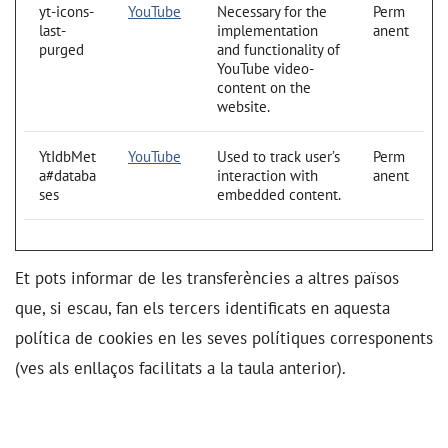
yt-icons-
YouTube
Necessary for the
Perm
last-
implementation
anent
purged
and functionality of
YouTube video-
content on the
website.
YtIdbMet
YouTube
Used to track user’s
Perm
a#databa
interaction with
anent
ses
embedded content.
Et pots informar de les transferències a altres països
que, si escau, fan els tercers identificats en aquesta
política de cookies en les seves polítiques corresponents
(ves als enllaços facilitats a la taula anterior).