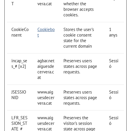
T
vera.cat
whether the
browser accepts
cookies.
CookieCo
Cookiebo
Stores the user's
1
nsent
t
cookie consent
anys
state for the
current domain
incap_se
agbar.net
Preserves users
Sessi
s_# [x2]
aiguesde
states across page
ó
cervera.c
requests.
at
JSESSIO
www.aig
Preserves users
Sessi
NID
uesdecer
states across page
ó
vera.cat
requests.
LFR_SES
www.aig
Preserves the
Sessi
SION_ST
uesdecer
visitor's session
ó
ATE_#
vera.cat
state across page