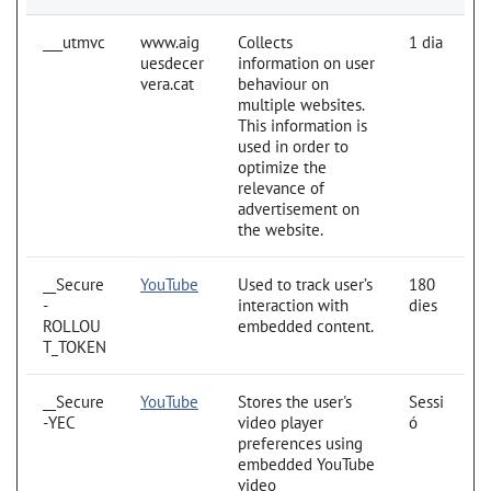
___utmvc
www.aig
Collects
1 dia
uesdecer
information on user
vera.cat
behaviour on
multiple websites.
This information is
used in order to
optimize the
relevance of
advertisement on
the website.
__Secure
YouTube
Used to track user’s
180
-
interaction with
dies
ROLLOU
embedded content.
T_TOKEN
__Secure
YouTube
Stores the user's
Sessi
-YEC
video player
ó
preferences using
embedded YouTube
video