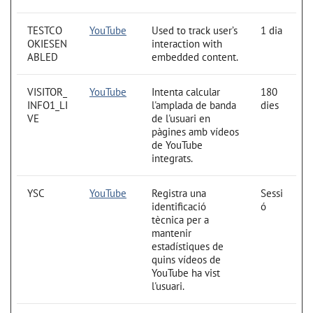
TESTCO
YouTube
Used to track user’s
1 dia
OKIESEN
interaction with
ABLED
embedded content.
VISITOR_
YouTube
Intenta calcular
180
INFO1_LI
l'amplada de banda
dies
VE
de l'usuari en
pàgines amb vídeos
de YouTube
integrats.
YSC
YouTube
Registra una
Sessi
identificació
ó
tècnica per a
mantenir
estadístiques de
quins vídeos de
YouTube ha vist
l'usuari.