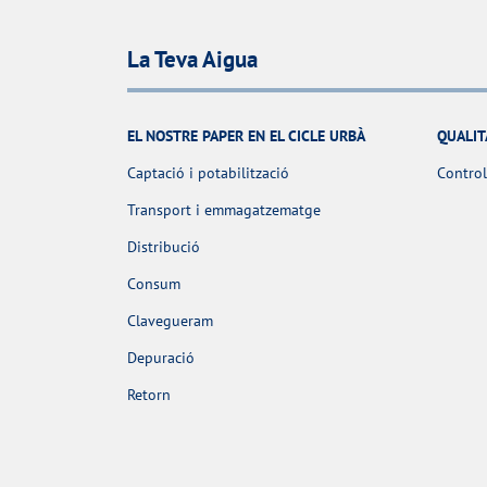
La Teva Aigua
EL NOSTRE PAPER EN EL CICLE URBÀ
QUALIT
Captació i potabilització
Control
Transport i emmagatzematge
Distribució
Consum
Clavegueram
Depuració
Retorn