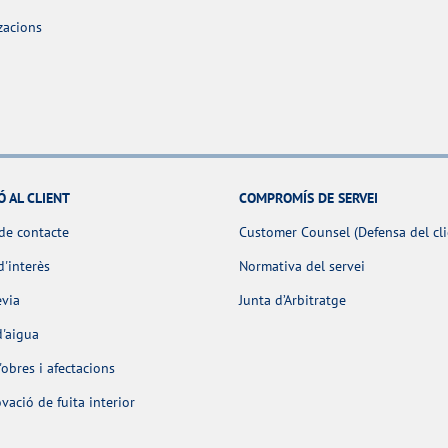
zacions
Ó AL CLIENT
COMPROMÍS DE SERVEI
de contacte
Customer Counsel (Defensa del cli
d'interès
Normativa del servei
èvia
Junta d’Arbitratge
d'aigua
obres i afectacions
ació de fuita interior