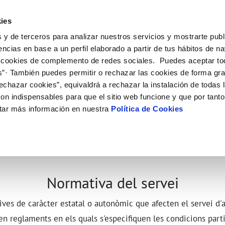
ES
CA
Actual
ies
 y de terceros para analizar nuestros servicios y mostrarte publ
l Teu Servei
La Teva Aigua
Coneix-nos
El Nostr
encias en base a un perfil elaborado a partir de tus hábitos de n
 cookies de complemento de redes sociales. Puedes aceptar to
s”· También puedes permitir o rechazar las cookies de forma gr
 AL CLIENT
AT
E CONDUCTA
NTRACTES
COMPROMÍS DE SERVEI
CUIDEM L'AIGUA
PERFIL DEL CONTRACTANT
MODIFICACIÓ DE DADES
echazar cookies”, equivaldrá a rechazar la instalación de todas 
S DE GESTIÓ I CERTIFICATS
e contacte
de la qualitat de l’aigua
a subministrament
Customer Counsel (Defensa del c
Consells d'estalvi
Plataforma de contractació del s
Actualitzar dades bancàries
on indispensables para que el sitio web funcione y que por tant
O
públic
'interès
xa de subministrament
Normativa del servei
Dipòsits comunitaris
Actualitzar dades de domicil
tar más información en nuestra
Política de Cookies
Licitacions en curs
via
umentació contractació
Junta d’Arbitratge
Actualitzar dades personals
Històric de licitacions
'aigua
·licitud de connexió
bres i afectacions
ció de fuita interior
Normativa del servei
ves de caràcter estatal o autonòmic que afecten el servei d
en reglaments en els quals s'especifiquen les condicions part