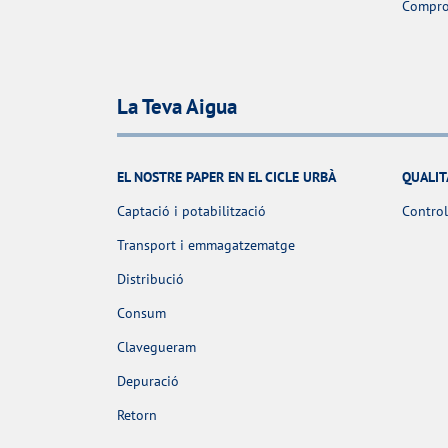
Comprov
La Teva Aigua
EL NOSTRE PAPER EN EL CICLE URBÀ
QUALIT
Captació i potabilització
Control
Transport i emmagatzematge
Distribució
Consum
Clavegueram
Depuració
Retorn