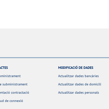
ACTES
MODIFICACIÓ DE DADES
bministrament
Actualitzar dades bancàries
de subministrament
Actualitzar dades de domicili
ntació contractació
Actualitzar dades personals
itud de connexió