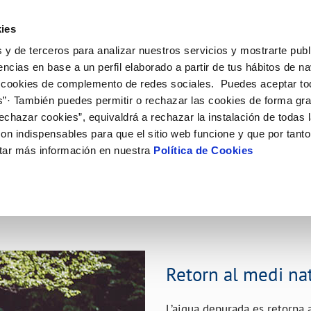
ES
CA
Actual
ies
 y de terceros para analizar nuestros servicios y mostrarte publ
l Teu Servei
La Teva Aigua
Coneix-nos
El Nostr
encias en base a un perfil elaborado a partir de tus hábitos de n
 cookies de complemento de redes sociales. Puedes aceptar to
s”· También puedes permitir o rechazar las cookies de forma gr
 AL CLIENT
AT
E CONDUCTA
NTRACTES
COMPROMÍS DE SERVEI
CUIDEM L'AIGUA
PERFIL DEL CONTRACTANT
MODIFICACIÓ DE DADES
echazar cookies”, equivaldrá a rechazar la instalación de todas 
S DE GESTIÓ I CERTIFICATS
e contacte
de la qualitat de l’aigua
a subministrament
Customer Counsel (Defensa del c
Consells d'estalvi
Plataforma de contractació del s
Actualitzar dades bancàries
on indispensables para que el sitio web funcione y que por tant
O
públic
'interès
xa de subministrament
Normativa del servei
Dipòsits comunitaris
Actualitzar dades de domicil
tar más información en nuestra
Política de Cookies
Licitacions en curs
via
umentació contractació
Junta d’Arbitratge
Actualitzar dades personals
Històric de licitacions
'aigua
·licitud de connexió
bres i afectacions
ció de fuita interior
Retorn al medi na
L’aigua depurada es retorna 