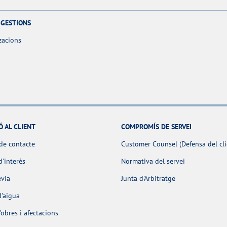
 GESTIONS
zacions
Ó AL CLIENT
COMPROMÍS DE SERVEI
de contacte
Customer Counsel (Defensa del cli
d'interès
Normativa del servei
èvia
Junta d’Arbitratge
d'aigua
obres i afectacions