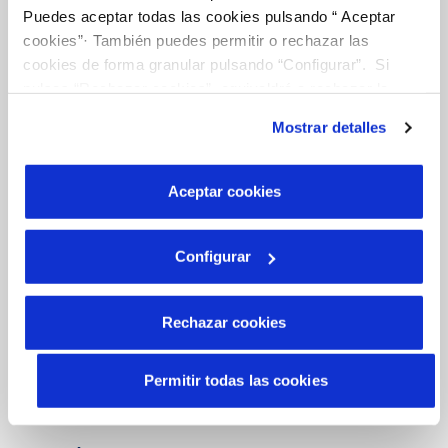
Puedes aceptar todas las cookies pulsando “ Aceptar
CONTRACTES
cookies”· También puedes permitir o rechazar las
cookies de forma granular pulsando “Configurar”. Si
MODIFICACIÓ DE DADES
pulsas “Rechazar cookies”, equivaldrá a rechazar la
instalación de todas las cookies salvo las necesarias que
INCIDENCIES
Mostrar detalles
son indispensables para que el sitio web funcione y que
por tanto no se pueden desactivar. Puedes consultar
más información en nuestra
Política de Cookies
Aceptar cookies
TOTES LES GESTIONS
ALTRES GESTIONS
Configurar
Rechazar cookies
El Teu Servei
Permitir todas las cookies
FACTURES I PREUS