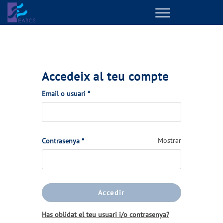
Menu
GESTIONS EN LÍNIA
EL TEU SERVEI
Accedeix al teu compte
(Obligatori)
Email o usuari
*
LA TEVA AIGUA
CONEIX-NOS
(Obligatori)
Mostrar
Contrasenya
*
EL NOSTRE COMPROMÍS
Accedir
Has oblidat el teu usuari i/o contrasenya?