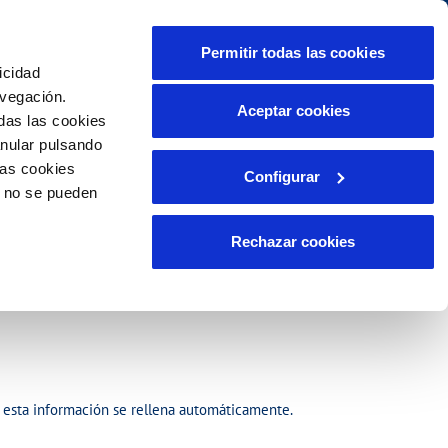
lidad
Ayuda
Contáctanos
Permitir todas las cookies
icidad
Área de clientes
promisos
avegación.
Aceptar cookies
das las cookies
anular pulsando
PORTAL DE TRANSPARENCIA
INCIDENCIAS
las cookies
Configurar
ente)
tor
Comunica anomalías o posibles
o no se pueden
fraudes
lio
Reclamaciones
s
Rechazar cookies
o, esta información se rellena automáticamente.