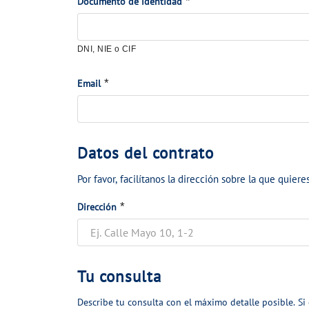
c
*
*
o
Documento de identidad
i
s
o
p
DNI, NIE o CIF
n
e
a
r
*
*
Email
e
s
l
o
m
n
D
Datos del contrato
o
a
a
t
l
Por favor, facilítanos la dirección sobre la que quieres
t
i
e
*
*
o
Dirección
v
s
s
o
d
d
e
e
T
Tu consulta
l
c
u
Describe tu consulta con el máximo detalle posible. Si
c