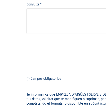
o
c
Consulta *
o
n
o
n
t
n
t
a
s
r
c
u
a
t
l
t
o
t
A
o
a
d
j
u
n
t
(*) Campos obligatorios
a
r
Te informamos que
EMPRESA D`AIGÜES I SERVEIS DE
a
tus datos, solicitar que te modifiquen o supriman, p
r
completando el formulario disponible en el
Contácta