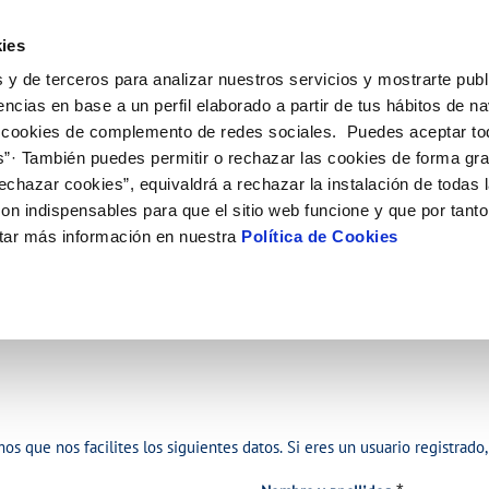
ES
CA
Actua
ies
 y de terceros para analizar nuestros servicios y mostrarte publ
Tu Servicio
Tu Agua
Conócenos
Nuestros com
encias en base a un perfil elaborado a partir de tus hábitos de n
 cookies de complemento de redes sociales. Puedes aceptar to
s”· También puedes permitir o rechazar las cookies de forma gr
N AL CLIENTE
COMPROMISO DE SERVICIO
CUIDADOS DEL AGUA
PERFIL DEL CONTRATANTE
DE CONDUCTA
ONTRATOS
MODIFICACIÓN DE DATOS
echazar cookies”, equivaldrá a rechazar la instalación de todas 
e contacto
alidad del agua
Customer Counsel (Defensa del cli
Consejos de ahorro
Plataforma de contratación del sec
Alta de suministro
Actualizar datos bancarios
 DE GESTIÓN Y CERTIFICADOS
on indispensables para que el sitio web funcione y que por tant
público
 interés
Normativa del servicio
Depósitos comunitarios
Baja de suministro
Actualizar datos de domici
tar más información en nuestra
Política de Cookies
Licitaciones en curso
ia
Junta de Arbitraje
Documentación contratación
Actualizar datos personale
Histórico de licitaciones
 agua
Solicitud de acometida
bras y afectaciones
ión de fuga interior
VER TODAS LAS GESTIONES
s que nos facilites los siguientes datos. Si eres un usuario registrad