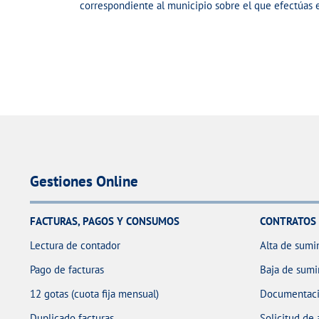
correspondiente al municipio sobre el que efectúas e
c
h
E
i
n
v
v
o
i
s
a
r
Gestiones Online
FACTURAS, PAGOS Y CONSUMOS
CONTRATOS
Lectura de contador
Alta de sumin
Pago de facturas
Baja de sumi
12 gotas (cuota fija mensual)
Documentaci
Duplicado facturas
Solicitud de