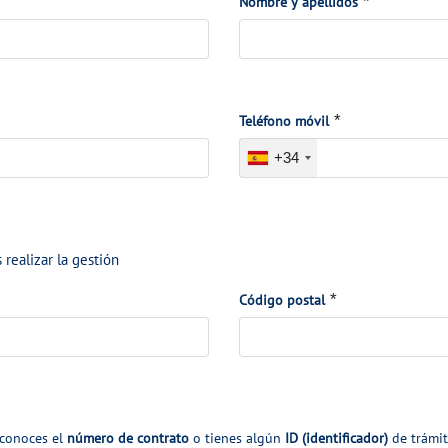
*
*
Nombre y apellidos
*
*
Teléfono móvil
+34
 realizar la gestión
*
*
Código postal
 conoces el
número de contrato
o tienes algún
ID (identificador)
de trámit