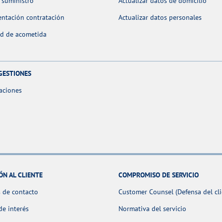
 suministro
Actualizar datos de domicilio
ntación contratación
Actualizar datos personales
ud de acometida
GESTIONES
aciones
ÓN AL CLIENTE
COMPROMISO DE SERVICIO
 de contacto
Customer Counsel (Defensa del cli
de interés
Normativa del servicio