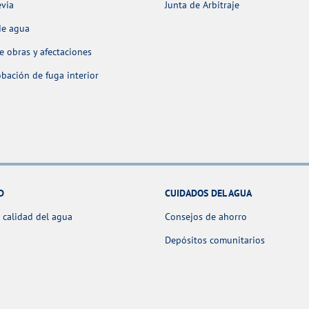
evia
Junta de Arbitraje
de agua
 obras y afectaciones
ación de fuga interior
D
CUIDADOS DEL AGUA
 calidad del agua
Consejos de ahorro
Depósitos comunitarios