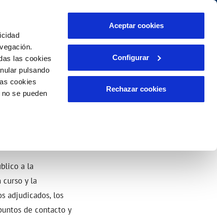
idad
Ayuda
Contáctanos
Aceptar cookies
icidad
Área de clientes
promisos
avegación.
Configurar
das las cookies
anular pulsando
PORTAL DE TRANSPARENCIA
INCIDENCIAS
las cookies
liente)
ector
Comunica anomalías o posibles
Rechazar cookies
o no se pueden
fraudes
o
Reclamaciones
blico a la
 curso y la
s adjudicados, los
puntos de contacto y