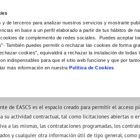
ES
CA
Actual
ies
 y de terceros para analizar nuestros servicios y mostrarte publ
Tu Servicio
Tu Agua
Conócenos
Nuestros com
encias en base a un perfil elaborado a partir de tus hábitos de n
 cookies de complemento de redes sociales. Puedes aceptar to
s”· También puedes permitir o rechazar las cookies de forma gr
N AL CLIENTE
D
 DE CONDUCTA
NTRATOS
COMPROMISO DE SERVICIO
CUIDADOS DEL AGUA
PERFIL DEL CONTRATANTE
MODIFICACIÓN DE DATOS
echazar cookies”, equivaldrá a rechazar la instalación de todas 
AS DE GESTIÓN Y CERTIFICADOS
 de contacto
calidad del agua
a de suministro
Customer Counsel (Defensa del c
Consejos de ahorro
Plataforma de contratación del s
Actualizar datos bancarios
on indispensables para que el sitio web funcione y que por tant
O
público
e interés
a de suministro
Normativa del servicio
Depósitos comunitarios
Actualizar datos de domicili
IÓN DEL SECTOR PÚBLICO
tar más información en nuestra
Política de Cookies
Licitaciones en curso
via
umentación contratación
Junta de Arbitraje
Actualizar datos personales
Histórico de licitaciones
e agua
icitud de acometida
obras y afectaciones
ación de fuga interior
VER TODAS LAS GESTIONES
tante de EASCS es el espacio creado para permitir el acceso pú
a su actividad contractual, tal como licitaciones abiertas o en
va a las mismas, las contrataciones programadas, los contrato
dos y cualquier otra información útil de tipo general, como 