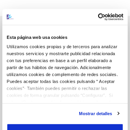
Esta página web usa cookies
Gestiones Online
Utilizamos cookies propias y de terceros para analizar
nuestros servicios y mostrarte publicidad relacionada
con tus preferencias en base a un perfil elaborado a
FACTURAS, PAGOS Y CONSUMOS
partir de tus hábitos de navegación. Adicionalmente
CONTRATOS
utilizamos cookies de complemento de redes sociales.
Puedes aceptar todas las cookies pulsando “ Aceptar
MODIFICACIÓN DE DATOS
cookies”· También puedes permitir o rechazar las
INCIDENCIAS
cookies de forma granular pulsando “Configurar”. Si
pulsas “Rechazar cookies”, equivaldrá a rechazar la
instalación de todas las cookies salvo las necesarias que
TODAS LAS GESTIONES
Mostrar detalles
son indispensables para que el sitio web funcione y que
OTRAS GESTIONES
por tanto no se pueden desactivar. Puedes consultar
más información en nuestra
Política de Cookies