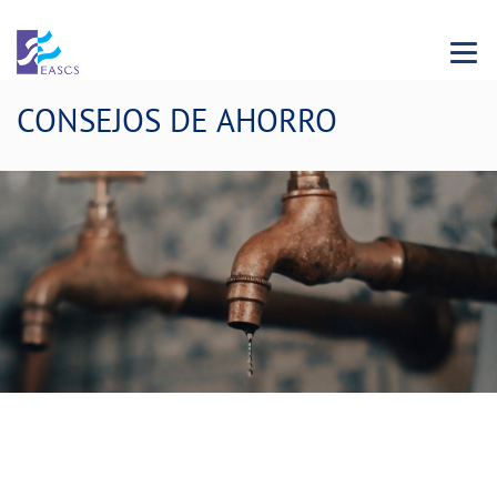
Menu 
CONSEJOS DE AHORRO
Consume agua de forma
responsable