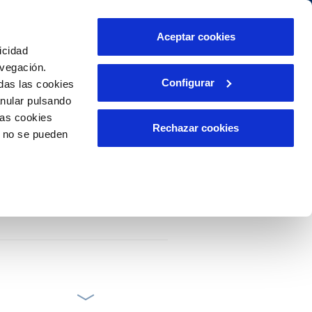
idad
Ayuda
Contáctanos
Aceptar cookies
icidad
Área de clientes
promisos
avegación.
Configurar
das las cookies
anular pulsando
PORTAL DE TRANSPARENCIA
INCIDENCIAS
las cookies
liente)
ector
Comunica anomalías o posibles
Rechazar cookies
o no se pueden
fraudes
o
Reclamaciones