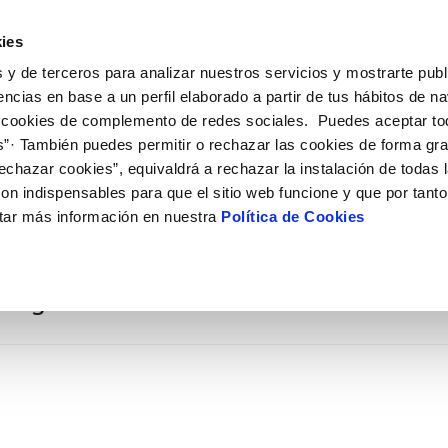
ES
CA
Actual
ies
 y de terceros para analizar nuestros servicios y mostrarte publ
Tu Servicio
Tu Agua
Conócenos
Nuestros com
encias en base a un perfil elaborado a partir de tus hábitos de n
 cookies de complemento de redes sociales. Puedes aceptar to
s”· También puedes permitir o rechazar las cookies de forma gr
N AL CLIENTE
D
 DE CONDUCTA
NTRATOS
COMPROMISO DE SERVICIO
CUIDADOS DEL AGUA
PERFIL DEL CONTRATANTE
MODIFICACIÓN DE DATOS
echazar cookies”, equivaldrá a rechazar la instalación de todas 
AS DE GESTIÓN Y CERTIFICADOS
 de contacto
calidad del agua
a de suministro
Customer Counsel (Defensa del c
Consejos de ahorro
Plataforma de contratación del s
Actualizar datos bancarios
on indispensables para que el sitio web funcione y que por tant
O
público
e interés
a de suministro
Normativa del servicio
Depósitos comunitarios
Actualizar datos de domicili
tar más información en nuestra
Política de Cookies
Licitaciones en curso
via
umentación contratación
Junta de Arbitraje
Actualizar datos personales
Histórico de licitaciones
e agua
icitud de acometida
l agua
obras y afectaciones
ación de fuga interior
VER TODAS LAS GESTIONES