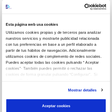
Gestiones Online
Esta página web usa cookies
Utilizamos cookies propias y de terceros para analizar
nuestros servicios y mostrarte publicidad relacionada
FACTURAS, PAGOS Y CONSUMOS
con tus preferencias en base a un perfil elaborado a
CONTRATOS
partir de tus hábitos de navegación. Adicionalmente
MODIFICACIÓN DE DATOS
utilizamos cookies de complemento de redes sociales.
Puedes aceptar todas las cookies pulsando “ Aceptar
INCIDENCIAS
cookies”· También puedes permitir o rechazar las
cookies de forma granular pulsando “Configurar”. Si
TODAS LAS GESTIONES
pulsas “Rechazar cookies”, equivaldrá a rechazar la
instalación de todas las cookies salvo las necesarias que
OTRAS GESTIONES
Mostrar detalles
son indispensables para que el sitio web funcione y que
por tanto no se pueden desactivar. Puedes consultar
más información en nuestra
Política de Cookies
Aceptar cookies
Tu Servicio