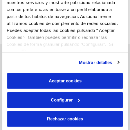
nuestros servicios y mostrarte publicidad relacionada
con tus preferencias en base a un perfil elaborado a
partir de tus hábitos de navegación. Adicionalmente
utilizamos cookies de complemento de redes sociales.
Puedes aceptar todas las cookies pulsando “ Aceptar
cookies”· También puedes permitir o rechazar las
cookies de forma granular pulsando “Configurar”. Si
pulsas “Rechazar cookies”, equivaldrá a rechazar la
instalación de todas las cookies salvo las necesarias que
Mostrar detalles
son indispensables para que el sitio web funcione y que
Gestiones Online
por tanto no se pueden desactivar. Puedes consultar
más información en nuestra
Política de Cookies
Aceptar cookies
FACTURAS, PAGOS Y CONSUMOS
Configurar
CONTRATOS
MODIFICACIÓN DE DATOS
Rechazar cookies
INCIDENCIAS