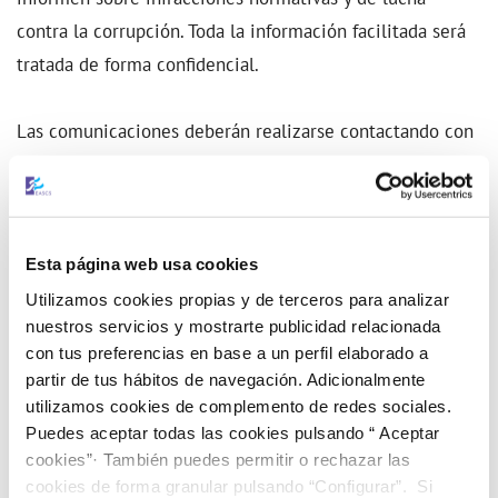
contra la corrupción. Toda la información facilitada será
tratada de forma confidencial.
Las comunicaciones deberán realizarse contactando con
el Compliance Officer por cualquiera de los siguientes
medios:
A través del canal digital mediante este enlace:
Esta página web usa cookies
Utilizamos cookies propias y de terceros para analizar
nuestros servicios y mostrarte publicidad relacionada
Canal Ético
con tus preferencias en base a un perfil elaborado a
partir de tus hábitos de navegación. Adicionalmente
A través del enlace también se puede solicitar entrevista
utilizamos cookies de complemento de redes sociales.
Puedes aceptar todas las cookies pulsando “ Aceptar
personal o telefónica.
cookies”· También puedes permitir o rechazar las
cookies de forma granular pulsando “Configurar”. Si