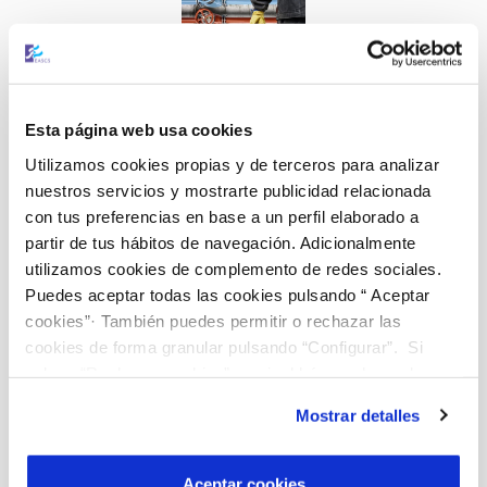
Análisis de radiactividad
Esta página web usa cookies
Acorde con la última modificación realizada en el Real
Utilizamos cookies propias y de terceros para analizar
Decreto 3/2023, establece que debe determinarse el
nuestros servicios y mostrarte publicidad relacionada
potencial de actividad radiactiva en las aguas de consumo
con tus preferencias en base a un perfil elaborado a
humano.
partir de tus hábitos de navegación. Adicionalmente
utilizamos cookies de complemento de redes sociales.
Puedes aceptar todas las cookies pulsando “ Aceptar
cookies”· También puedes permitir o rechazar las
cookies de forma granular pulsando “Configurar”. Si
pulsas “Rechazar cookies”, equivaldrá a rechazar la
instalación de todas las cookies salvo las necesarias que
Mostrar detalles
son indispensables para que el sitio web funcione y que
Determinación cloro residual libre in situ
por tanto no se pueden desactivar. Puedes consultar
Para garantizar la correcta desinfección del agua.
más información en nuestra
Política de Cookies
Aceptar cookies