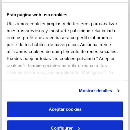
COMPROMISO DE SERVICIO
Esta página web usa cookies
Utilizamos cookies propias y de terceros para analizar
nuestros servicios y mostrarte publicidad relacionada
Tu Agua
con tus preferencias en base a un perfil elaborado a
partir de tus hábitos de navegación. Adicionalmente
utilizamos cookies de complemento de redes sociales.
NUESTRO PAPEL EN EL CICLO URBANO
Puedes aceptar todas las cookies pulsando “ Aceptar
CALIDAD
cookies”· También puedes permitir o rechazar las
cookies de forma granular pulsando “Configurar”. Si
CUIDADOS DEL AGUA
pulsas “Rechazar cookies”, equivaldrá a rechazar la
instalación de todas las cookies salvo las necesarias que
Mostrar detalles
son indispensables para que el sitio web funcione y que
Conócenos
por tanto no se pueden desactivar. Puedes consultar
más información en nuestra
Política de Cookies
Aceptar cookies
SOBRE NOSOTROS
Configurar
CÓDIGO DE CONDUCTA