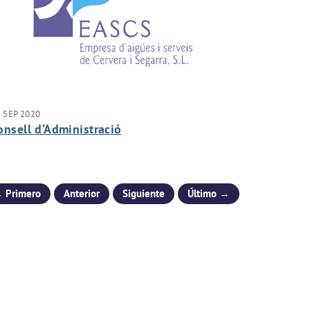
 SEP 2020
onsell d’Administració
 Primero
Anterior
Siguiente
Último →