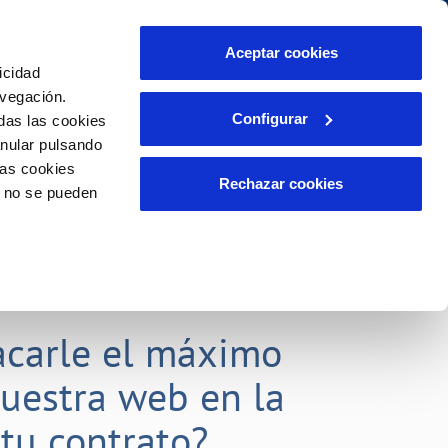
idad
Ayuda
Contáctanos
Aceptar cookies
icidad
Área de clientes
promisos
avegación.
Configurar
das las cookies
anular pulsando
PORTAL DE TRANSPARENCIA
INCIDENCIAS
las cookies
liente)
ector
Comunica anomalías o posibles
Rechazar cookies
o no se pueden
fraudes
o
Reclamaciones
acarle el máximo
nuestra web en la
 tu contrato?