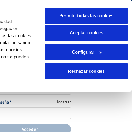
lidad
Ayuda
Contáctanos
Permitir todas las cookies
icidad
Área de clientes
promisos
avegación.
Aceptar cookies
das las cookies
anular pulsando
PORTAL DE TRANSPARENCIA
INCIDENCIAS
las cookies
Configurar
ente)
tor
Comunica anomalías o posibles
o no se pueden
fraudes
lio
ede a tu cuenta
Reclamaciones
s
Rechazar cookies
(Obligatorio)
 o usuario
*
(Obligatorio)
Mostrar
aseña
*
Acceder