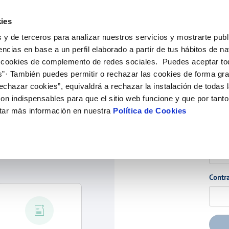
ES
CA
Actua
ies
 y de terceros para analizar nuestros servicios y mostrarte publ
Tu Servicio
Tu Agua
Conócenos
Nuestros com
encias en base a un perfil elaborado a partir de tus hábitos de n
 cookies de complemento de redes sociales. Puedes aceptar to
s”· También puedes permitir o rechazar las cookies de forma gr
N AL CLIENTE
COMPROMISO DE SERVICIO
CUIDADOS DEL AGUA
PERFIL DEL CONTRATANTE
DE CONDUCTA
ONTRATOS
MODIFICACIÓN DE DATOS
echazar cookies”, equivaldrá a rechazar la instalación de todas 
e contacto
alidad del agua
Customer Counsel (Defensa del cli
Consejos de ahorro
Plataforma de contratación del sec
Alta de suministro
Actualizar datos bancarios
 DE GESTIÓN Y CERTIFICADOS
on indispensables para que el sitio web funcione y que por tant
público
 interés
Normativa del servicio
Depósitos comunitarios
Baja de suministro
Actualizar datos de domici
tar más información en nuestra
Política de Cookies
Acc
Licitaciones en curso
ia
Junta de Arbitraje
Documentación contratación
Actualizar datos personale
Histórico de licitaciones
Email
 agua
Solicitud de acometida
dar?
bras y afectaciones
ión de fuga interior
VER TODAS LAS GESTIONES
Contr