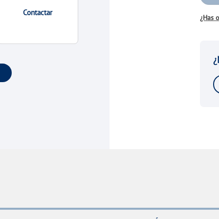
Contactar
¿Has o
¿