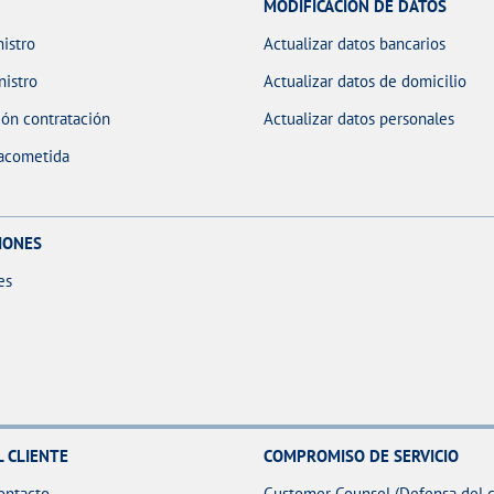
MODIFICACIÓN DE DATOS
istro
Actualizar datos bancarios
nistro
Actualizar datos de domicilio
ón contratación
Actualizar datos personales
 acometida
IONES
es
L CLIENTE
COMPROMISO DE SERVICIO
ontacto
Customer Counsel (Defensa del c