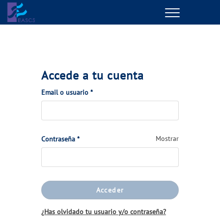
Menu
GESTIONES ONLINE
VER TODAS LAS GESTIONES
Accede a tu cuenta
TU SERVICIO
(Obligatorio)
Email o usuario
*
VER TODAS LAS GESTIONES
(Obligatorio)
Mostrar
Contraseña
*
TU AGUA
VER TODAS LAS GESTIONES
Acceder
CONÓCENOS
¿Has olvidado tu usuario y/o contraseña?