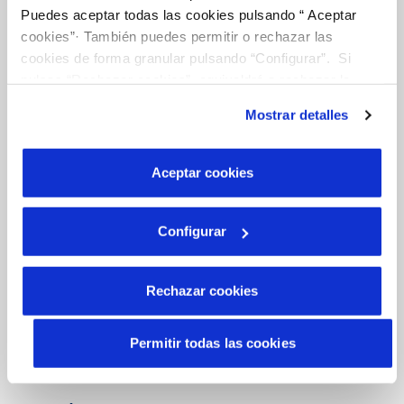
Puedes aceptar todas las cookies pulsando “ Aceptar
CONTRATOS
cookies”· También puedes permitir o rechazar las
cookies de forma granular pulsando “Configurar”. Si
MODIFICACIÓN DE DATOS
pulsas “Rechazar cookies”, equivaldrá a rechazar la
instalación de todas las cookies salvo las necesarias que
INCIDENCIAS
Mostrar detalles
son indispensables para que el sitio web funcione y que
por tanto no se pueden desactivar. Puedes consultar
más información en nuestra
Política de Cookies
Aceptar cookies
TODAS LAS GESTIONES
OTRAS GESTIONES
Configurar
Rechazar cookies
Tu Servicio
Permitir todas las cookies
FACTURAS Y PRECIOS